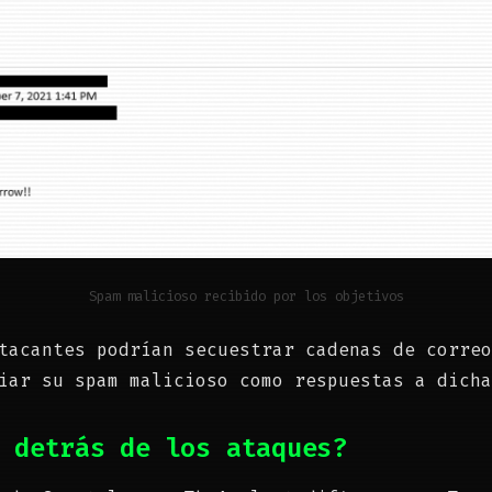
Spam malicioso recibido por los objetivos
tacantes podrían secuestrar cadenas de correo
viar su spam malicioso como respuestas a dich
 detrás de los ataques?