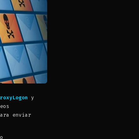
roxyLogon
y
eos
ara enviar
o