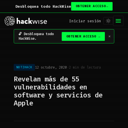
Desbloquea todo HackWise
OBTENER ACCESO
→
Iniciar sesión
Desbloquea todo
×
OBTENER ACCESO
→
HackWise.
12 octubre, 2020
·
2 min de lectura
NOTIHACK
Revelan más de 55
vulnerabilidades en
software y servicios de
Apple