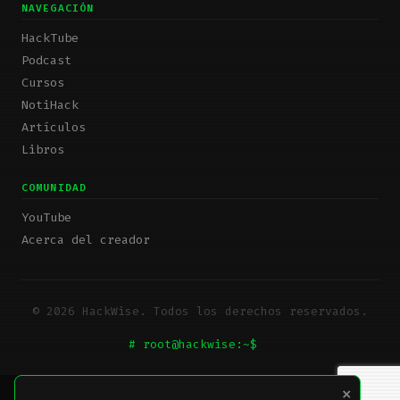
NAVEGACIÓN
HackTube
Podcast
Cursos
NotiHack
Artículos
Libros
COMUNIDAD
YouTube
Acerca del creador
© 2026 HackWise. Todos los derechos reservados.
# root@hackwise:~$
_
×