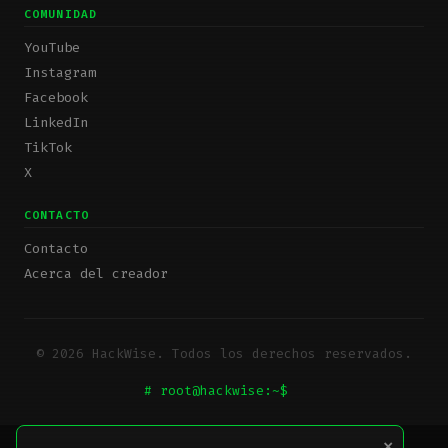
COMUNIDAD
YouTube
Instagram
Facebook
LinkedIn
TikTok
X
CONTACTO
Contacto
Acerca del creador
© 2026 HackWise. Todos los derechos reservados.
# root@hackwise:~$
_
×