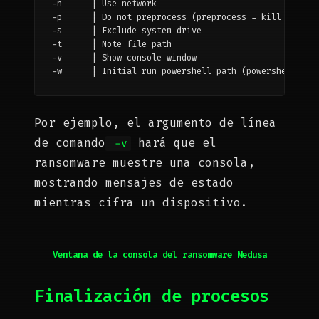
-n	| Use network

-p	| Do not preprocess (preprocess = kill services and shadow copies)

-s	| Exclude system drive

-t	| Note file path

-v 	| Show console window

-w	| Initial run powershell path (powershell -e
Por ejemplo, el argumento de línea
de comando
hará que el
-v
ransomware muestre una consola,
mostrando mensajes de estado
mientras cifra un dispositivo.
Ventana de la consola del ransomware Medusa
Finalización de procesos