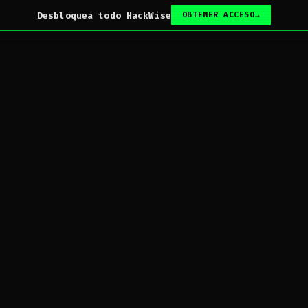
Desbloquea todo HackWise
OBTENER ACCESO
→