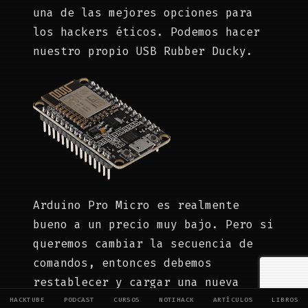
una de las mejores opciones para
los hackers éticos. Podemos hacer
nuestro propio USB Rubber Ducky.
Arduino Pro Micro es realmente
bueno a un precio muy bajo. Pero si
queremos cambiar la secuencia de
comandos, entonces debemos
restablecer y cargar una nueva
secuencia de comandos en él desde
HACKTUBE
PODCAST
CURSOS
NOTIHACK
ARTÍCULOS
LIBROS