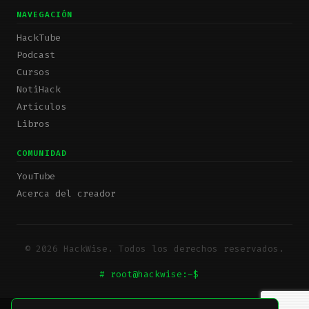
NAVEGACIÓN
HackTube
Podcast
Cursos
NotiHack
Artículos
Libros
COMUNIDAD
YouTube
Acerca del creador
© 2026 HackWise. Todos los derechos reservados.
# root@hackwise:~$
_