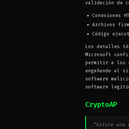
validación de c
Conexiones H
Archivos fir
Código ejecu
Los detalles té
Microsoft confi
permitir a los 
engañando al s
software malici
software legíti
CryptoAP
“Existe una 