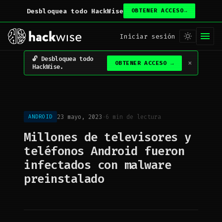
Desbloquea todo HackWise
OBTENER ACCESO
→
Iniciar sesión
Desbloquea todo
×
OBTENER ACCESO
→
HackWise.
23 mayo, 2023
·
6 min de lectura
ANDROID
Millones de televisores y
teléfonos Android fueron
infectados con malware
preinstalado