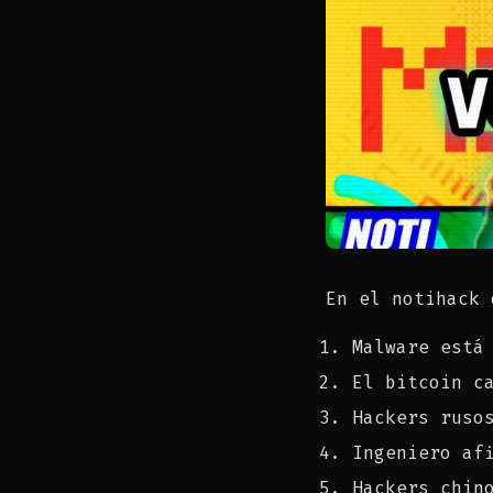
En el notihack 
Malware está
El bitcoin c
Hackers ruso
Ingeniero af
Hackers chin