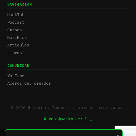
NAVEGACIÓN
HackTube
Podcast
Cursos
NotiHack
Artículos
Libros
COMUNIDAD
YouTube
Acerca del creador
© 2026 HackWise. Todos los derechos reservados.
# root@hackwise:~$
_
×