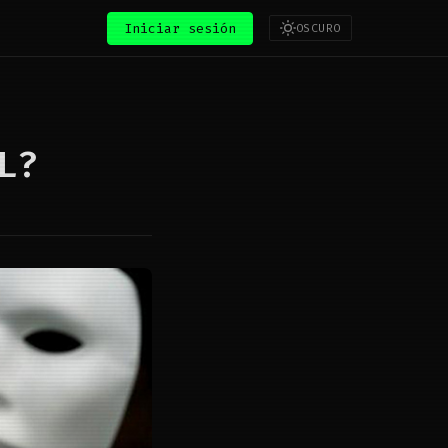
Iniciar sesión
OSCURO
L?