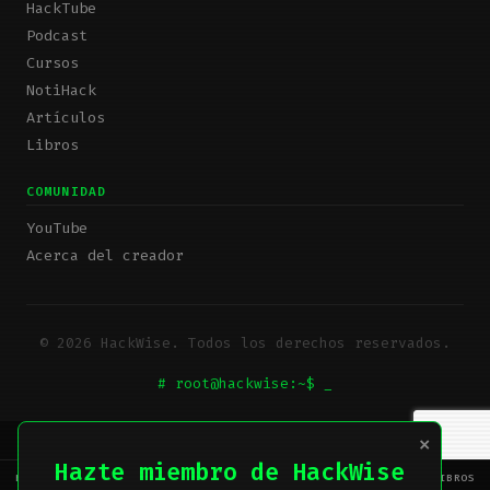
HackTube
Podcast
Cursos
NotiHack
Artículos
Libros
COMUNIDAD
YouTube
Acerca del creador
© 2026 HackWise. Todos los derechos reservados.
# root@hackwise:~$
×
Hazte miembro de HackWise
HACKTUBE
PODCAST
CURSOS
NOTIHACK
ARTÍCULOS
LIBROS