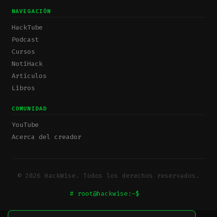
NAVEGACIÓN
HackTube
Podcast
Cursos
NotiHack
Artículos
Libros
COMUNIDAD
YouTube
Acerca del creador
© 2026 HackWise. Todos los derechos reservados.
# root@hackwise:~$
_