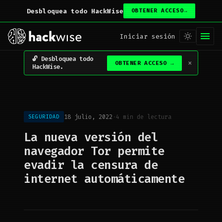
Desbloquea todo HackWise
OBTENER ACCESO
→
Iniciar sesión
Desbloquea todo
×
OBTENER ACCESO
→
HackWise.
18 julio, 2022
·
4 min de lectura
SEGURIDAD
La nueva versión del
navegador Tor permite
evadir la censura de
internet automáticamente