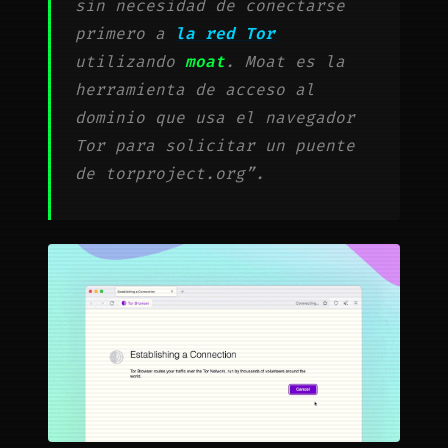
sin necesidad de conectarse
primero a
la red Tor
utilizando
moat
. Moat es la
herramienta de acceso al
dominio que usa el navegador
Tor para solicitar un puente
de torproject.org”.