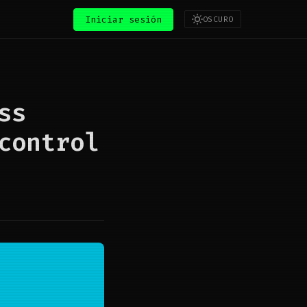
Iniciar sesión
OSCURO
ss
control