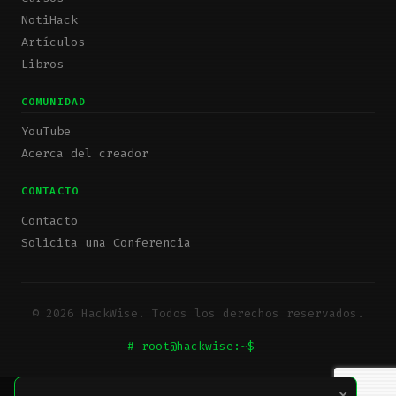
NotiHack
Artículos
Libros
COMUNIDAD
YouTube
Acerca del creador
CONTACTO
Contacto
Solicita una Conferencia
© 2026 HackWise. Todos los derechos reservados.
# root@hackwise:~$
_
×