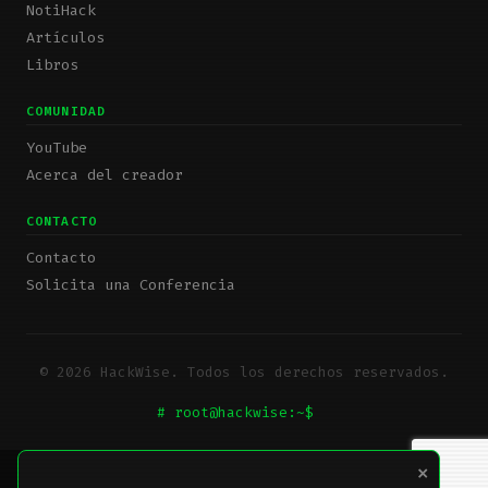
NotiHack
Artículos
Libros
COMUNIDAD
YouTube
Acerca del creador
CONTACTO
Contacto
Solicita una Conferencia
© 2026 HackWise. Todos los derechos reservados.
# root@hackwise:~$
_
×