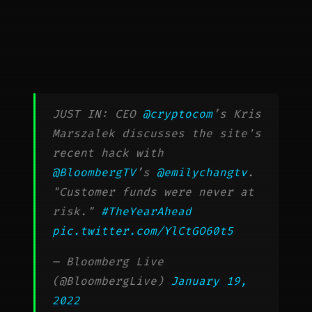
JUST IN: CEO
@cryptocom
’s Kris
Marszalek discusses the site's
recent hack with
@BloombergTV
’s
@emilychangtv
.
"Customer funds were never at
risk."
#TheYearAhead
pic.twitter.com/YlCtGO60t5
— Bloomberg Live
(@BloombergLive)
January 19,
2022