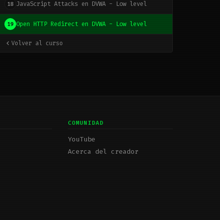
JavaScript Attacks en DVWA - Low level
18
Open HTTP Redirect en DVWA - Low level
19
Volver al curso
COMUNIDAD
YouTube
Acerca del creador