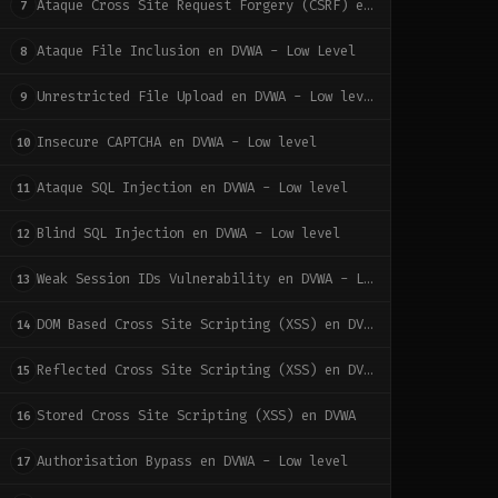
Ataque Cross Site Request Forgery (CSRF) en DVWA - Low level
7
Ataque File Inclusion en DVWA - Low Level
8
Unrestricted File Upload en DVWA - Low level
9
Insecure CAPTCHA en DVWA - Low level
10
Ataque SQL Injection en DVWA - Low level
11
Blind SQL Injection en DVWA - Low level
12
Weak Session IDs Vulnerability en DVWA - Low level
13
DOM Based Cross Site Scripting (XSS) en DVWA
14
Reflected Cross Site Scripting (XSS) en DVWA
15
Stored Cross Site Scripting (XSS) en DVWA
16
Authorisation Bypass en DVWA - Low level
17