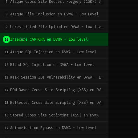
Ataque Cross Site Request Forgery (CSRF) en DVWA - Low level
7
Ataque File Inclusion en DVWA - Low Level
8
Unrestricted File Upload en DVWA - Low level
9
Insecure CAPTCHA en DVWA - Low level
10
Ataque SQL Injection en DVWA - Low level
11
Blind SQL Injection en DVWA - Low level
12
Weak Session IDs Vulnerability en DVWA - Low level
13
DOM Based Cross Site Scripting (XSS) en DVWA
14
Reflected Cross Site Scripting (XSS) en DVWA
15
Stored Cross Site Scripting (XSS) en DVWA
16
Authorisation Bypass en DVWA - Low level
17