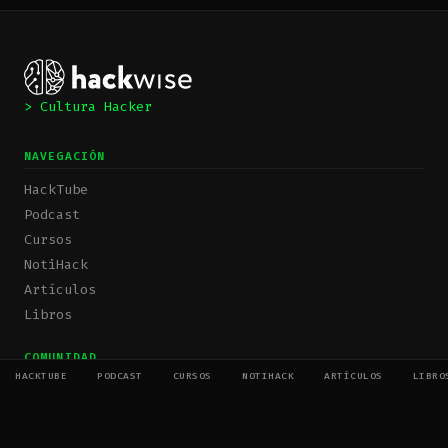
> Cultura Hacker
NAVEGACIÓN
HackTube
Podcast
Cursos
NotiHack
Artículos
Libros
COMUNIDAD
HACKTUBE
PODCAST
CURSOS
NOTIHACK
ARTÍCULOS
LIBRO
YouTube
Acerca del creador