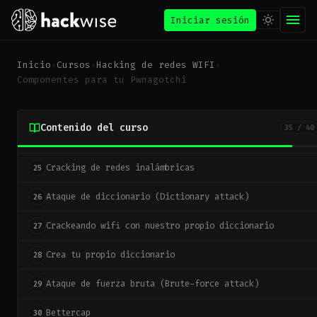
Iniciar sesión
Modo monitor
20
Packet injection
21
Inicio
›
Cursos
›
Hacking de redes WIFI
›
Componentes para tu Pwnagotchi
Hacking WIFI - Handshake
22
Capturando Handshake
23
Contenido del curso
35 / 40
Ataque deauth
24
Cracking de redes inalámbricas
25
Ataque de diccionario (Dictionary attack)
26
Crackeando wifi con nuestro propio diccionario
27
Crea tu propio diccionario
28
Ataque de fuerza bruta (Brute-force attack)
29
Bettercap
30