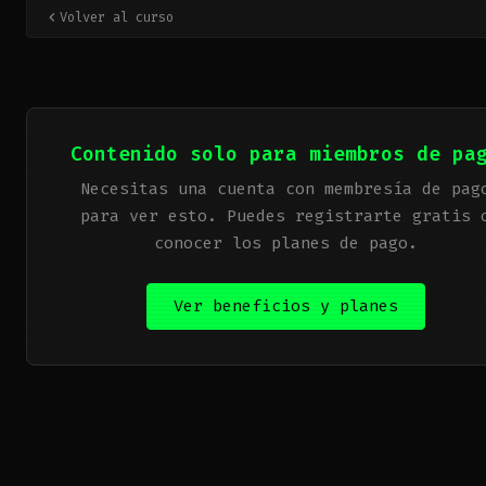
Authorisation Bypass en DVWA - Low level
17
Volver al curso
JavaScript Attacks en DVWA - Low level
18
Open HTTP Redirect en DVWA - Low level
19
Contenido solo para miembros de pa
Necesitas una cuenta con membresía de pag
para ver esto. Puedes registrarte gratis 
conocer los planes de pago.
Ver beneficios y planes