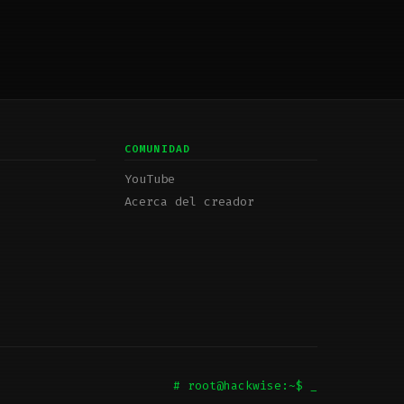
COMUNIDAD
YouTube
Acerca del creador
# root@hackwise:~$