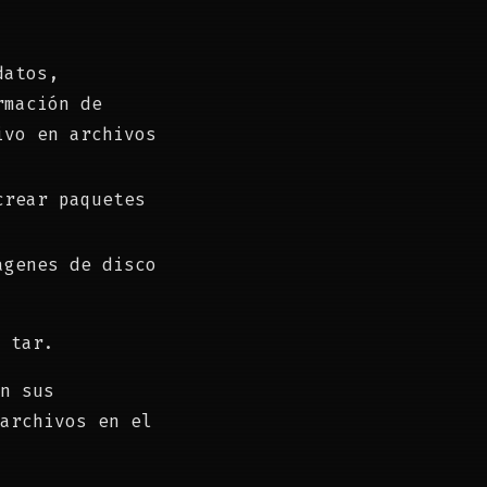
datos,
rmación de
ivo en archivos
crear paquetes
ágenes de disco
 tar.
n sus
archivos en el