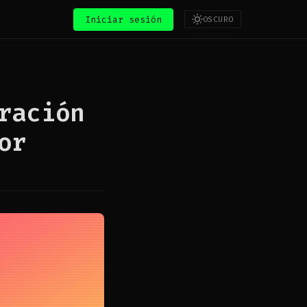
Iniciar sesión
OSCURO
ración
or