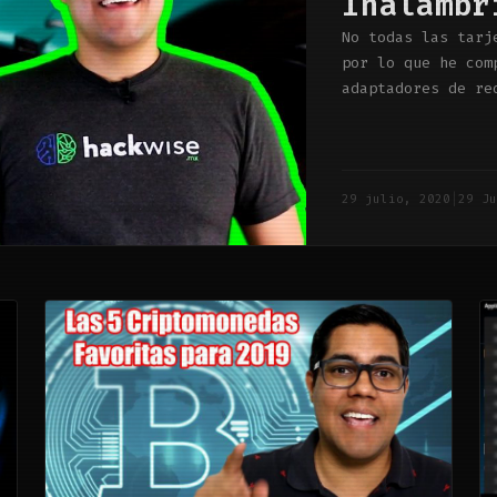
Inalámbr
No todas las tarj
por lo que he com
adaptadores de re
Linux e iniciar a
29 julio, 2020
|
29 J