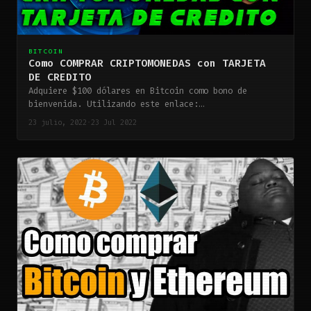
BITCOIN
Como COMPRAR CRIPTOMONEDAS con TARJETA
DE CREDITO
Adquiere $100 dólares en Bitcoin como bono de
bienvenida. Utilizando este enlace:
https://bit.ly/3RO2Qaw Las criptomonedas…
23 julio, 2022
·
23 Jul 2022