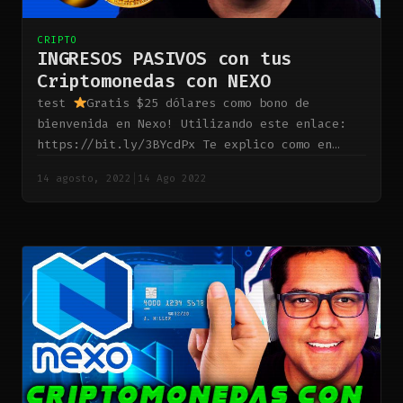
CRIPTO
INGRESOS PASIVOS con tus
Criptomonedas con NEXO￼
test
Gratis $25 dólares como bono de
bienvenida en Nexo! Utilizando este enlace:
https://bit.ly/3BYcdPx Te explico como en
nexo puedes generar ingresos pasivos solo por
14 agosto, 2022
|
14 Ago 2022
guardar tus criptomonedas en esa…